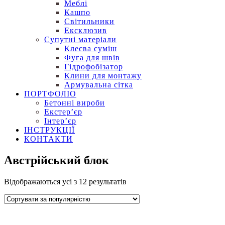
Меблі
Кашпо
Світильники
Ексклюзив
Супутні матеріали
Клеєва суміш
Фуга для швів
Гідрофобізатор
Клини для монтажу
Армувальна сітка
ПОРТФОЛІО
Бетонні вироби
Екстер’єр
Інтер’єр
ІНСТРУКЦІЇ
КОНТАКТИ
Австрійський блок
Відображаються усі з 12 результатів