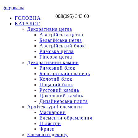
gorgona.ua
+38(095)-343-00-00
ГОЛОВНА
КАТАЛОГ
Декоративна цегла
Австрійська цегла
Бельгійська цегла
Австрійський блок
Римська цегла
Гіпсова цегла
Декоративний камінь
Римський блок
Болгарський сланець
Колотий блок
Піщаний блок
Рустовий камінь
Цокольний камінь
Дизайнерська плита
Архітектурні елементи
Маскарони
Елементи обрамлення
Пілястри
Фризи
Елементи декору