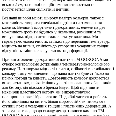
всього 2 см, за теплоізоляційними властивостями не
поступається цілій силікатній цеглині.
Всі наші вироби мають широку палітру кольорів, також є
можливість створити спеціальні відтінки на замовлення
клієнта. Великий асортимент декоративних елементів дає
можливість зробити будинок унікальним, розкішним та
вишуканим, підкреслити смак та статус власника. Ми
гарантуємо екологічність, стійкість до перепадів температур,
міцність на вигин, стійкість до утворення усадочних тріщин,
відсутність зміни кольору з часом та деформації.
При виготовленні декоративної плитки ТМ GORGONA ми
суворо контролюємо дотримання температурно-вологісного
режиму. Це запорука міцності плитки, стійкості та стабільності
кольору. Тому ми впевнені, що наша плитка буде стійкою до
примх погоди та клімату. Довговічність кольору досягається
використанням, найякісніших у світі неорганічних барвників
для бетону, від відомого бренда Bayer. Щоб підвищити
механічні властивості бетону, ми використовуємо
поліпропіленове фіброволокно. Ці дрібні часточки роблять
його міцнішим на вигин, більш морозостійким, знижують
ступінь появи усадочних тріщин і пластичних деформацій. А
за рахунок того, що до складу декоративного каменю ТМ
GORGONA входить спучений перліт, – він вдвічі легший за