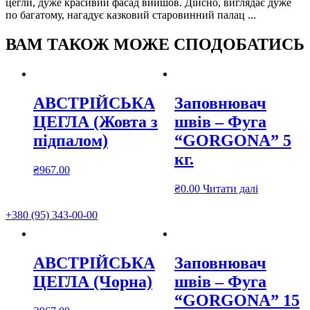
цегли, дуже красивий фасад вийшов. Дійсно, виглядає дуже
по багатому, нагадує казковий старовинний палац ...
ВАМ ТАКОЖ МОЖЕ СПОДОБАТИСЬ
АВСТРІЙСЬКА
Заповнювач
ЦЕГЛА (Жовта з
швів – Фуга
підпалом)
“GORGONA” 5
кг.
₴
967.00
₴
0.00
Читати далі
+380 (95) 343-00-00
АВСТРІЙСЬКА
Заповнювач
ЦЕГЛА (Чорна)
швів – Фуга
“GORGONA” 15