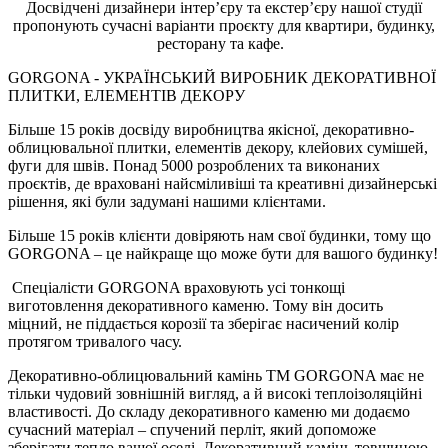
Досвідчені дизайнери інтер’єру та екстер’єру нашої студії
пропонують сучасні варіанти проєкту для квартири, будинку,
ресторану та кафе.
GORGONA - УКРАЇНСЬКИЙ ВИРОБНИК ДЕКОРАТИВНОЇ
ПЛИТКИ, ЕЛЕМЕНТІВ ДЕКОРУ
Більше 15 років досвіду виробництва якісної, декоративно-
облицювальної плитки, елементів декору, клейових сумішей,
фуги для швів. Понад 5000 розроблених та виконаних
проєктів, де враховані найсміливіші та креативні дизайнерські
рішення, які були задумані нашими клієнтами.
Більше 15 років клієнти довіряють нам свої будинки, тому що
GORGONA – це найкраще що може бути для вашого будинку!
Спеціалісти GORGONA враховують усі тонкощі
виготовлення декоративного каменю. Тому він досить
міцний, не піддається корозії та зберігає насичений колір
протягом тривалого часу.
Декоративно-облицювальний камінь ТМ GORGONA має не
тільки чудовий зовнішній вигляд, а й високі теплоізоляційні
властивості. До складу декоративного каменю ми додаємо
сучасний матеріал – спучений перліт, який допоможе
зберігати тепло вашої оселі. Декоративний камінь товщиною