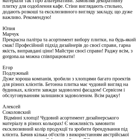
матеріали так і про альтернативи. Замовляв декоративну
плитку для оздоблення кафе. Стіни виглядають стильно,
додають розкоші та ексклюзивного вигляду закладу, що дуже
важливо. Рекомендую!
Юлия
Марчук
Прекрасна палітра та асортимент вибору плитки, на будь-який
смак! Професійний підхід дизайнерів до своєї справи, гарна
якість, виправдані ціни! Майстри своєї справи! Раджу всім, з
gorgona.ua можна співпрацювати!
Егор
Подлужный
Дуже хороша компанія, зробили з хлопцями багато проектів
для різних клієнтів. Бетонна плитка має чудовий вигляд на
будинках, клієнти завжди задоволені фасадом! Сервісом і
обслуговуванням залишився задоволеним. Всім раджу!
Алексей
Соколовский
Відмінні хлопці! Чудовий асортимент дизайнерського
матеріалу в різних кольорах! Є можливість замовити
ексклюзивний колір продукції та зробити брендування під
клієнта. Бачив кілька об'єктів з використанням австрійської