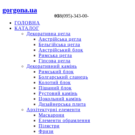
gorgona.ua
+38(095)-343-00-00
ГОЛОВНА
КАТАЛОГ
Декоративна цегла
Австрійська цегла
Бельгійська цегла
Австрійський блок
Римська цегла
Гіпсова цегла
Декоративний камінь
Римський блок
Болгарський сланець
Колотий блок
Піщаний блок
Рустовий камінь
Цокольний камінь
Дизайнерська плита
Архітектурні елементи
Маскарони
Елементи обрамлення
Пілястри
Фризи