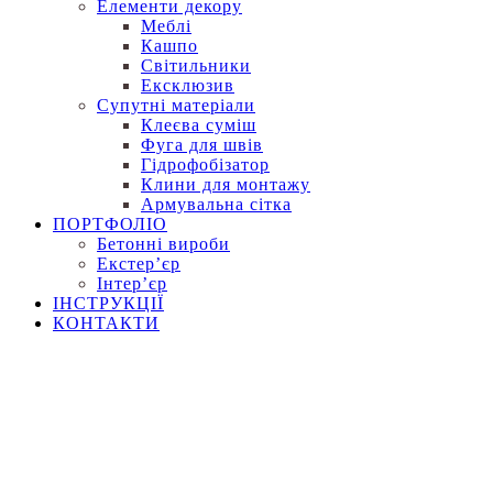
Елементи декору
Меблі
Кашпо
Світильники
Ексклюзив
Супутні матеріали
Клеєва суміш
Фуга для швів
Гідрофобізатор
Клини для монтажу
Армувальна сітка
ПОРТФОЛІО
Бетонні вироби
Екстер’єр
Інтер’єр
ІНСТРУКЦІЇ
КОНТАКТИ