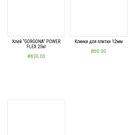
Клей “GORGONA” POWER
Клинки для плитки 12мм
FLEX 25кг
₴
60.00
₴
830.00
ДОДАТИ В КОШИК
ДОДАТИ В КОШИК