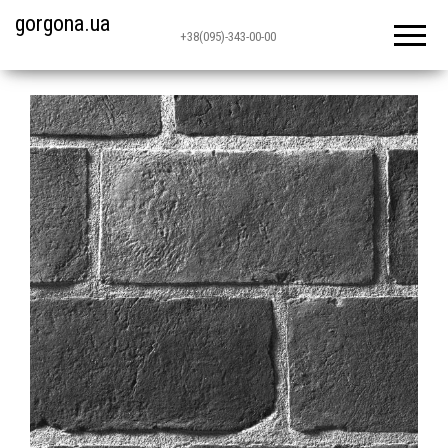
gorgona.ua
+38(095)-343-00-00