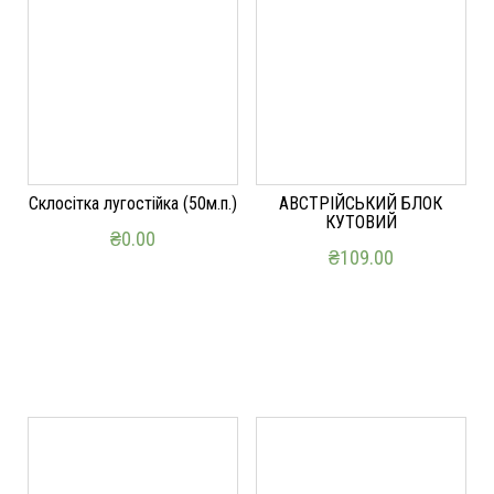
Склосітка лугостійка (50м.п.)
АВСТРІЙСЬКИЙ БЛОК
КУТОВИЙ
₴
0.00
₴
109.00
ДОДАТИ В КОШИК
ДОДАТИ В КОШИК