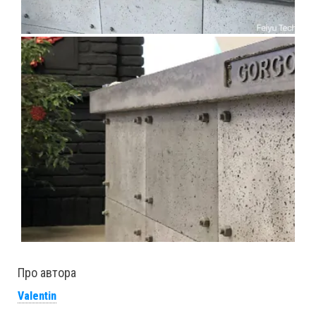
Про автора
Valentin