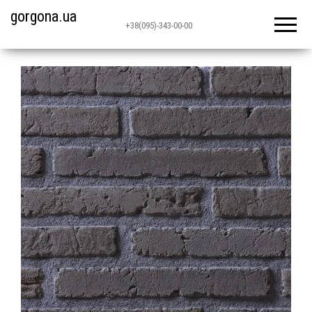
gorgona.ua
+38(095)-343-00-00