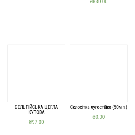
₴
830.00
ДОДАТИ В КОШИК
ДОДАТИ В КОШИК
БЕЛЬГІЙСЬКА ЦЕГЛА
Склосітка лугостійка (50м.п.)
КУТОВА
₴
0.00
₴
97.00
ДОДАТИ В КОШИК