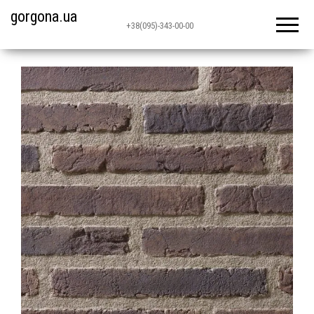
gorgona.ua
+38(095)-343-00-00