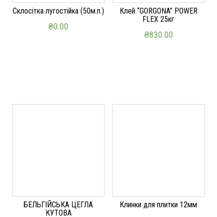
Склосітка лугостійка (50м.п.)
Клей “GORGONA” POWER
FLEX 25кг
₴
0.00
₴
830.00
ДОДАТИ В КОШИК
ДОДАТИ В КОШИК
БЕЛЬГІЙСЬКА ЦЕГЛА
Клинки для плитки 12мм
КУТОВА