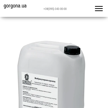
gorgona.ua
+38(095)-343-00-00