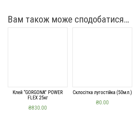
Вам також може сподобатися…
Клей “GORGONA” POWER
Склосітка лугостійка (50м.п.)
FLEX 25кг
₴
0.00
₴
830.00
ДОДАТИ В КОШИК
ДОДАТИ В КОШИК