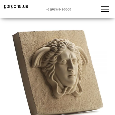
gorgona.ua
+38(095)-343-00-00