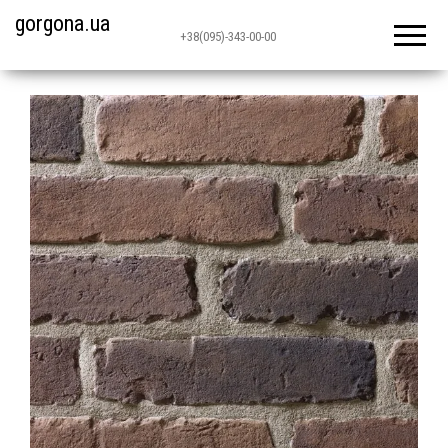
gorgona.ua
+38(095)-343-00-00