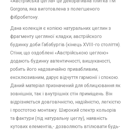
«Австрійська цегла» це декоративна плитка ТМ
Gorgona, яка виготовлена з полегшеного
фібробетону.
Дана колекція є копією натуральних цеглин з
фрагменту цегляної кладки, австрійского
будинку доби Габзбургів (кінець XVIII-го століття).
Стіни, що оздоблені «Австрійською цеглою»
додають будинку автентичності, вишуканості,
робить його надзвичайно привабливим,
ексклюзивним, дарує відчуття гармонії і спокою.
Даний матеріал призначений для облицювання як
зовнішніх, так і внутрішніх стін приміщень. Він
відрізняється довговічністю, надійністю, легкістю
і простотою монтажу. Широкий спектр кольорів
та фактури (під натуральну цеглу), наявність
кутових елементів,- дозволяють втілювати будь-