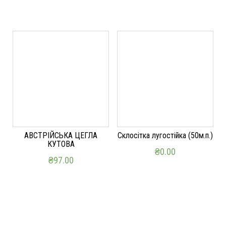
АВСТРІЙСЬКА ЦЕГЛА
Склосітка лугостійка (50м.п.)
КУТОВА
₴
0.00
₴
97.00
ДОДАТИ В КОШИК
ДОДАТИ В КОШИК