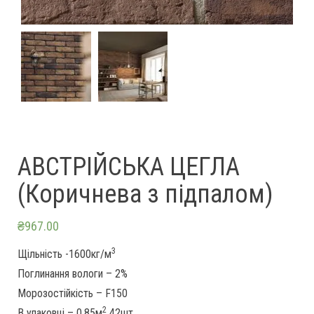
АВСТРІЙСЬКА ЦЕГЛА
(Коричнева з підпалом)
₴
967.00
3
Щільність -1600кг/м
Поглинання вологи – 2%
Морозостійкість – F150
2
В упаковці – 0.85м
42шт